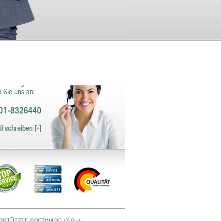
haben Fragen zu
ren Angeboten und
tleistungen?
 Sie uns an:
01-8326440
l schreiben [»]