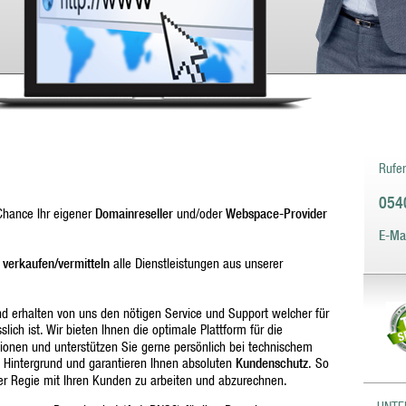
Sie 
unse
Diens
Rufen
054
 Chance Ihr eigener
Domainreseller
und/oder
Webspace-Provider
E-Mai
d
verkaufen/vermitteln
alle Dienstleistungen aus unserer
d erhalten von uns den nötigen Service und Support welcher für
slich ist. Wir bieten Ihnen die optimale Plattform für die
ionen und unterstützen Sie gerne persönlich bei technischem
 Hintergrund und garantieren Ihnen absoluten
Kundenschutz
. So
ner Regie mit Ihren Kunden zu arbeiten und abzurechnen.