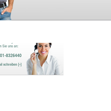
haben Fragen zu
ren Angeboten und
stleistungen?
n Sie uns an:
01-8326440
il schreiben [»]