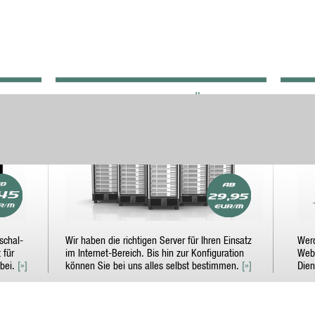
TING
RUNDUM-SERVER-LÖSUNGEN
DO
schal-
Wir haben die richtigen Server für Ihren Einsatz
Werd
 für
im Internet-Bereich. Bis hin zur Konfiguration
Webs
abei.
[»]
können Sie bei uns alles selbst bestimmen.
[»]
Dien